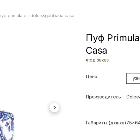
пуф primula от dolce&gabbana casa
Пуф Primul
Casa
под заказ
Цена
уз
Производитель
Dolce
Габариты (дхшхв)
75x6