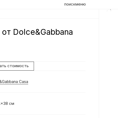
поиск
меню
a от Dolce&Gabbana
Оп
Пу
дл
до
нать стоимость
та
ма
на
&Gabbana Casa
пуф
4x38 см