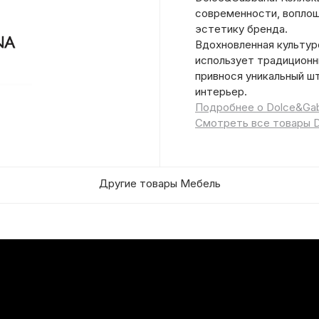
современности, воплощ
эстетику бренда.
Вдохновленная культур
использует традиционн
привнося уникальный шт
интерьер.
Подробнее о Dolce&Ga
Смотреть все товары 
Другие товары Мебель