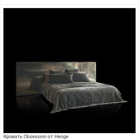
Кровать Obsession от Henge