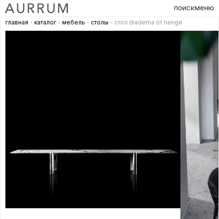
поиск
меню
главная
-
каталог
-
мебель
-
столы
- стол diadema от henge