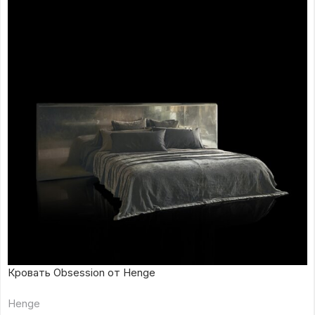
Кровать Obsession от Henge
Henge