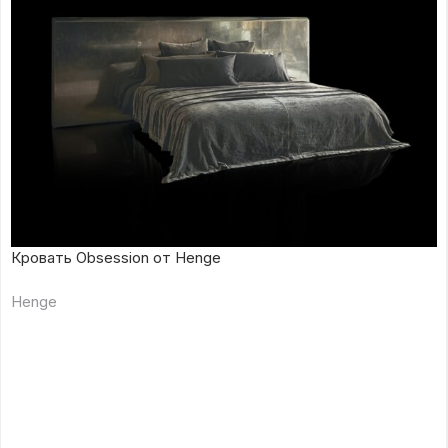
Кровать Obsession от Henge
Henge