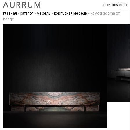
поиск
меню
главная
-
каталог
-
мебель
-
корпусная мебель
- комод dogma от
henge