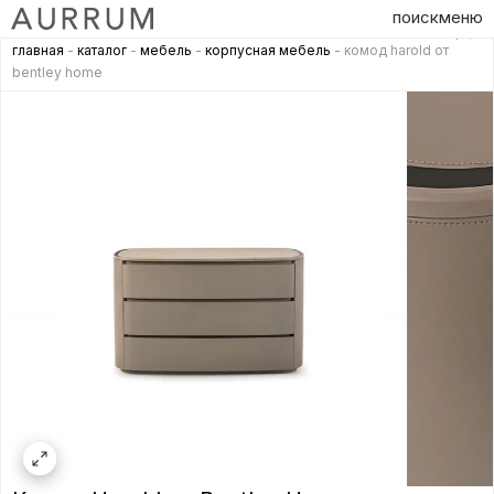
поиск
меню
главная
-
каталог
-
мебель
-
корпусная мебель
- комод harold от
bentley home