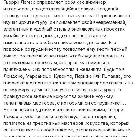
Тьерри Лемэр определяет себя как дизайнер
интерьеров, придерживающийся великих традиций
французского декоративного искусства. Первоначально
изучая архитектуру, он применяет свой вневременной,
элегантный и удобный стиль в эксклюзивных проектах
дизайна и декора дома, где сочетает сырье и
изысканность с особым вниманием к деталям. Его
подход к сотрудничеству позволяет ему вести тесный
диалог со своими клиентами, чтобы удовлетворить их
стремления к проектам, которые максимально
приближены к их потребностям и желаниям. Будь то в
Лондоне, Марракеше, Кувейте, Париже или Гштааде, его
высококачественные жилые помещения представлены по
всему миру, демонстрируя его личную культуру, его
французское видение искусства жизни и ноу-хау
талантливых мастеров, с которыми он сотрудничает. .
Увлеченный щедрыми и изысканными линиями, Тьерри
Лемэр самостоятельно публикует свои творения,
полагаясь на престижных мастеров искусства, которых
он выставляет в своей галерее, расположенной на улице
Рю де Бон, в центре района антикваров. Это признание