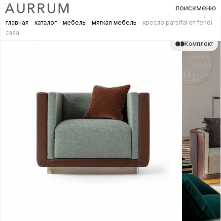
поиск
меню
главная
-
каталог
-
мебель
-
мягкая мебель
- кресло parsifal от fendi
casa
Комплект