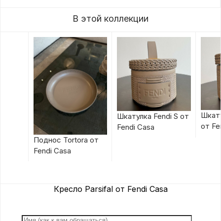
В этой коллекции
Шкату
Шкатулка Fendi S от
от Fe
Fendi Casa
Поднос Tortora от
Fendi Casa
Кресло Parsifal от Fendi Casa