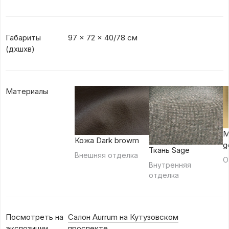
Габариты
97 x 72 x 40/78 см
(дхшхв)
Материалы
М
Кожа Dark browm
g
Ткань Sage
Внешняя отделка
О
Внутренняя
отделка
Посмотреть на
Салон Aurrum на Кутузовском
экспозиции
проспекте