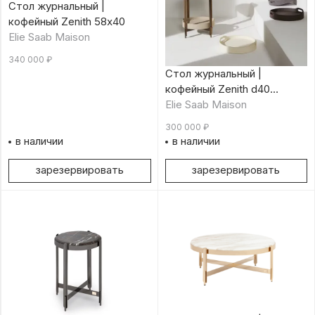
Стол журнальный |
кофейный Zenith 58х40
Elie Saab Maison
340 000
₽
Стол журнальный |
кофейный Zenith d40
Calacatta Oro
Elie Saab Maison
300 000
₽
в наличии
в наличии
зарезервировать
зарезервировать