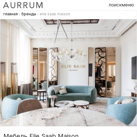
поиск
меню
главная
-
бренды
- elie saab maison
Мебель Elie Saab Maison