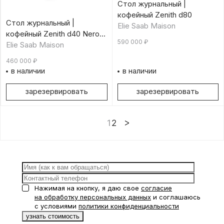
Стол журнальный |
кофейный Zenith d80
Стол журнальный |
Elie Saab Maison
кофейный Zenith d40 Nero
590 000
₽
Marquina
Elie Saab Maison
460 000
₽
в наличии
в наличии
зарезервировать
зарезервировать
1
2
Нажимая на кнопку, я даю свое
согласие
на обработку персональных данных
и соглашаюсь
с условиями
политики конфиденциальности