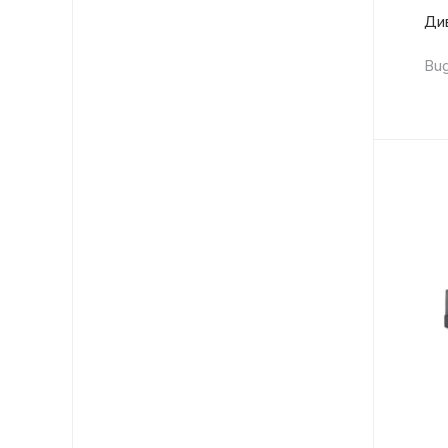
Ди
Bug