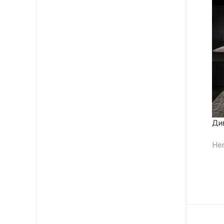
Ди
He