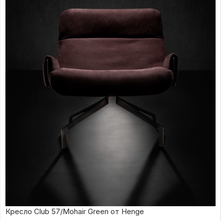
Кресло Club 57/Mohair Green от Henge