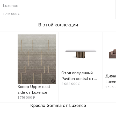
Luxence
1 716 000
₽
В этой коллекции
Стол обеденный
Диван
Pavillon central от
Luxe
Luxence
3 083 000
₽
Ковер Upper east
1 696
side от Luxence
1 716 000
₽
Кресло Somma от Luxence