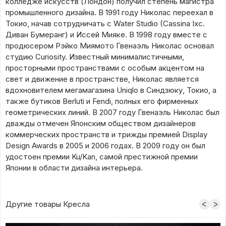
колледже искусств (Лондон) получил степень магистра
промышленного дизайна. В 1991 году Николас переехал в
Токио, начав сотрудничать с Water Studio (Cassina Ixc.
Диван Бумеранг) и Иссей Мияке. В 1998 году вместе с
продюсером Рэйко Миямото Гвенаэль Николас основал
студию Curiosity. Известный минималистичными,
просторными пространствами с особым акцентом на
свет и движение в пространстве, Николас является
вдохновителем мегамагазина Uniqlo в Синдзюку, Токио, а
также бутиков Berluti и Fendi, полных его фирменных
геометрических линий. В 2007 году Гвенаэль Николас был
дважды отмечен Японским обществом дизайнеров
коммерческих пространств и трижды премией Display
Design Awards в 2005 и 2006 годах. В 2009 году он был
удостоен премии Ku/Kan, самой престижной премии
Японии в области дизайна интерьера.
Другие товары Кресла