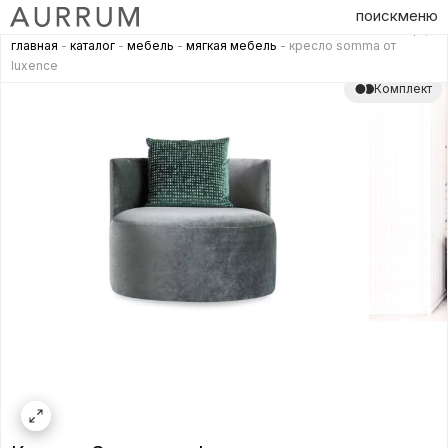
поиск
меню
главная
-
каталог
-
мебель
-
мягкая мебель
- кресло somma от
luxence
Комплект