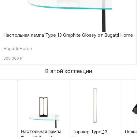
Настольная лампа Type_13 Graphite Glossy от Bugatti Home
Bugatti Home
800 000
₽
В этой коллекции
Настольная лампа
Торшер Type_13
Лежан