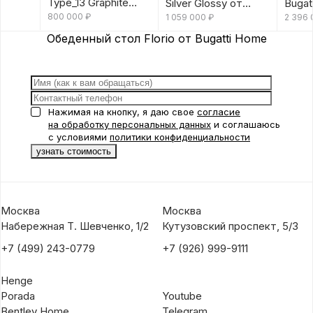
Type_13 Graphite
Silver Glossy от
Bugat
Glossy от Bugatti
800 000
₽
Bugatti Home
1 059 000
₽
2 396
Home
Обеденный стол Florio от Bugatti Home
Нажимая на кнопку, я даю свое
согласие
на обработку персональных данных
и соглашаюсь
с условиями
политики конфиденциальности
Москва
Москва
Набережная Т. Шевченко, 1/2
Кутузовский проспект, 5/3
+7 (499) 243-0779
+7 (926) 999-9111
Henge
Porada
Youtube
Bentley Home
Telegram