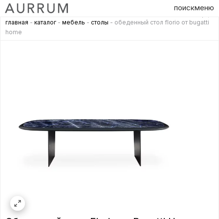
поиск
меню
главная
-
каталог
-
мебель
-
столы
- обеденный стол florio от bugatti
home