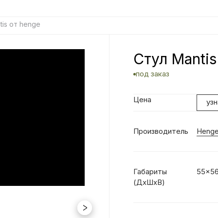
tis от henge
Стул Mantis
под заказ
Цена
уз
Производитель
Heng
Габариты
55x5
(ДхШхВ)