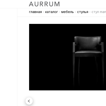
главная
-
каталог
-
мебель
-
стулья
- стул man