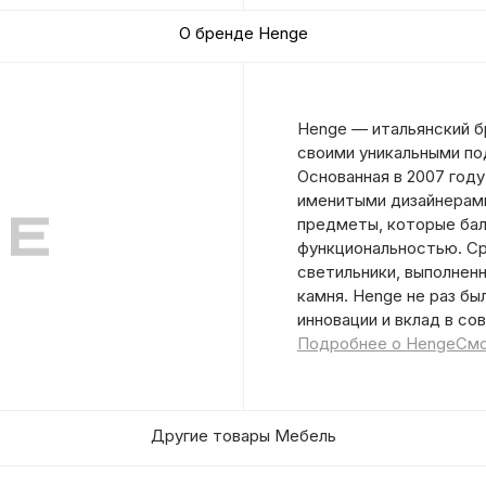
О бренде Henge
Henge — итальянский б
своими уникальными по
Основанная в 2007 году
именитыми дизайнерами
предметы, которые ба
функциональностью. Ср
светильники, выполненн
камня. Henge не раз б
инновации и вклад в со
Подробнее о Henge
Смо
Другие товары Мебель