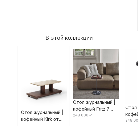
В этой коллекции
Стол журнальный |
Стол 
кофейный Fritz 7
Стол журнальный |
кофей
Canaletta/Rosso
248 000
₽
кофейный Kirk от
Canal
248 0
Bulgaro от Porada
Porada
Porad