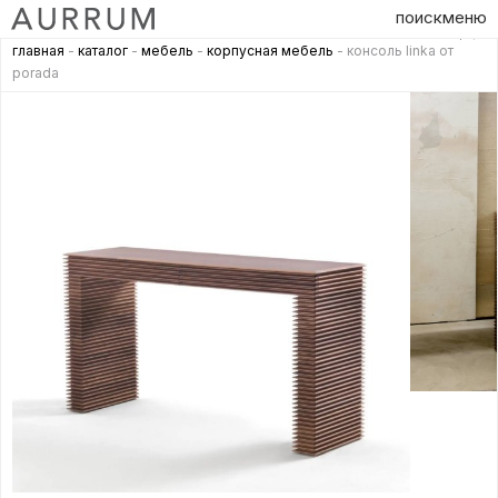
поиск
меню
главная
-
каталог
-
мебель
-
корпусная мебель
- консоль linka от
porada