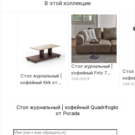
В этой коллекции
Стол журнальный |
Стол 
кофейный Fritz 7
Стол журнальный |
кофей
Canaletta/Rosso
248 000
₽
кофейный Kirk от
Canal
248 0
Bulgaro от Porada
Porada
Porad
Стол журнальный | кофейный Quadrifoglio
от Porada