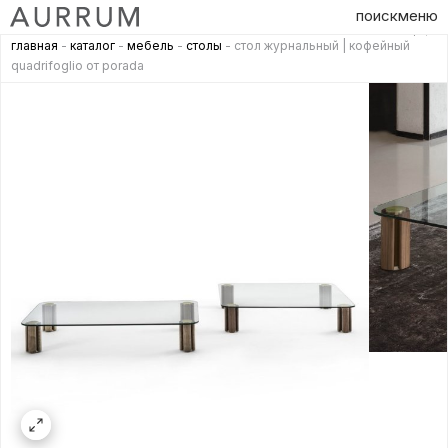
поиск
меню
главная
-
каталог
-
мебель
-
столы
- стол журнальный | кофейный
quadrifoglio от porada