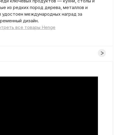
еди ключевых продуктов — кухни, столы и
ые из редких пород дерева, металлов и
ыл удостоен международных наград за
временный дизайн.
треть все товары Henge