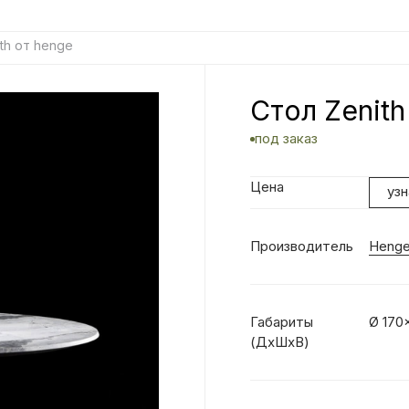
ith от henge
Стол Zenith
под заказ
Цена
уз
Производитель
Heng
Габариты
Ø 170
(ДхШхВ)