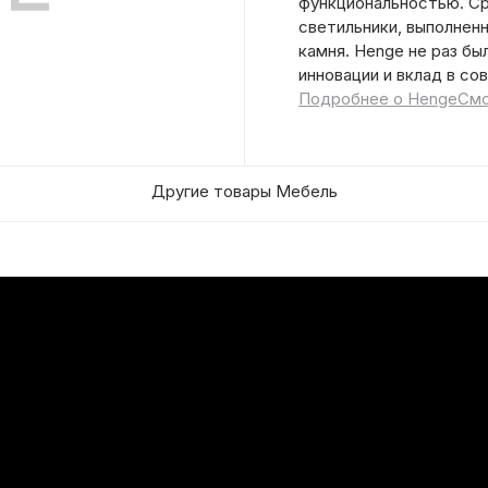
функциональностью. Ср
светильники, выполненн
камня. Henge не раз б
инновации и вклад в со
Подробнее о Henge
Смо
Другие товары Мебель