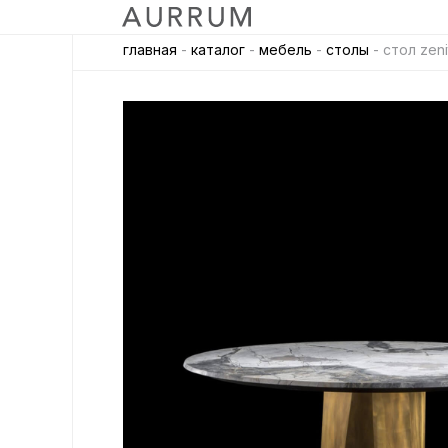
главная
-
каталог
-
мебель
-
столы
- стол zen