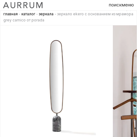
поиск
меню
главная
-
каталог
-
зеркала
- зеркало ekero с основанием из мрамора
grey carnico от porada