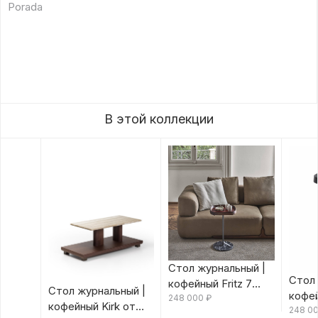
Porada
В этой коллекции
Стол журнальный |
Стол 
кофейный Fritz 7
Стол журнальный |
кофей
Canaletta/Rosso
248 000
₽
кофейный Kirk от
Canal
248 0
Bulgaro от Porada