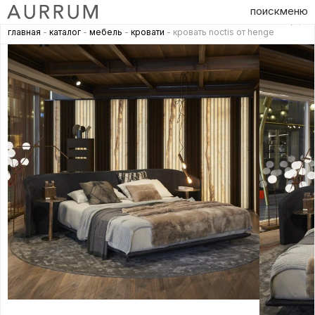
поиск
меню
главная
-
каталог
-
мебель
-
кровати
- кровать noctis от henge