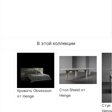
В этой коллекции
Стол Shield от
Кровать Obsession
Henge
от Henge
Стул 
Heng