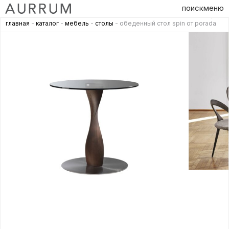
поиск
меню
главная
-
каталог
-
мебель
-
столы
- обеденный стол spin от porada