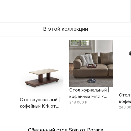
В этой коллекции
Стол журнальный |
Стол 
кофейный Fritz 7
Стол журнальный |
кофей
Canaletta/Rosso
248 000
₽
кофейный Kirk от
Canal
248 0
Bulgaro от Porada
Porada
Porad
Обеденный стол Spin от Porada