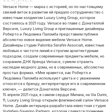
Versace Home — марка с историей, но по-настоящему
свежий виток в развитии ей придало сотрудничество с
известным холдингом Luxury Living Group, которое
состоялось в 2021 году. Versace во главе с Донателлой
Версаче, Luxury Living Group и приглашенные дизайнеры
Роберто и Людовика Паломба представили публике
абсолютно новое видение мебели Versace Home.
Дизайнеры студии Palomba Serafini Associati, известные
любовью к чистоте линий и строгим архитектурным
подходом, создали современные предметы мебели, но
сохранили ДНК бренда Versace, сумели отразить
наследие модного дома, но в современных, абсолютно
простых формах. «Мне нравится, как Роберто и
Людовика Паломба используют цвета и с уважением
относятся к бренду, интерпретируя его в современном
ключе», — делится Донателла Версаче.
15 апреля 2021 года, в самом сердце Милана, на Via Durini,
11, Luxury Living Group открыли флагманский салон Versace
Home. Дизайн интерьера разработала известная студия
Vudafieri-Saverino Partners, которая славится громкими