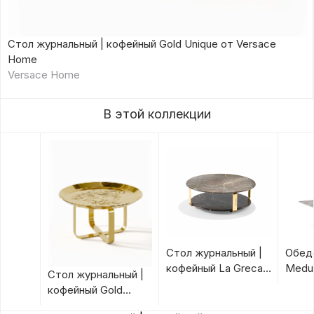
Стол журнальный | кофейный Gold Unique от Versace
Home
Versace Home
В этой коллекции
Стол журнальный |
Обед
кофейный La Greca
Medus
Стол журнальный |
от Versace Home
Hom
кофейный Gold
Unique от Versace