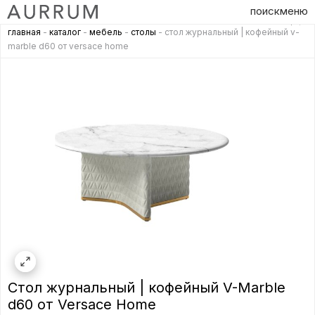
поиск
меню
главная
-
каталог
-
мебель
-
столы
- стол журнальный | кофейный v-
marble d60 от versace home
Стол журнальный | кофейный V-Marble
d60 от Versace Home