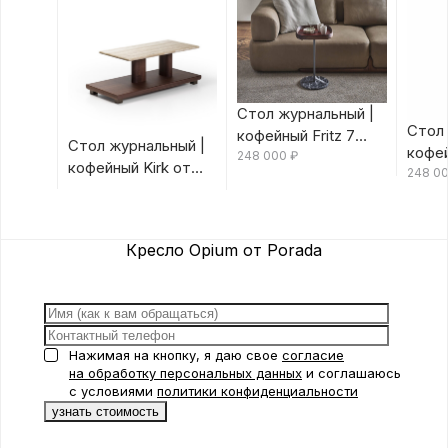
Стол журнальный |
Стол 
кофейный Fritz 7
Стол журнальный |
кофей
Canaletta/Rosso
248 000
₽
кофейный Kirk от
Canal
248 0
Bulgaro от Porada
Porada
Porad
Кресло Opium от Porada
Нажимая на кнопку, я даю свое
согласие
на обработку персональных данных
и соглашаюсь
с условиями
политики конфиденциальности