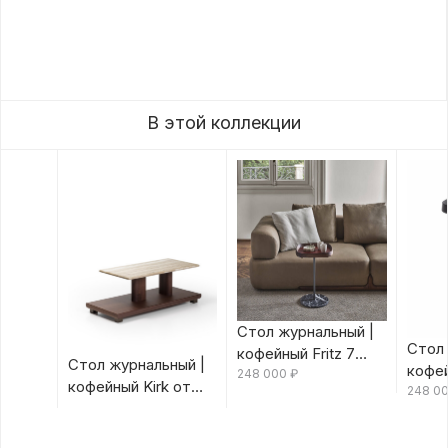
В этой коллекции
Стол журнальный |
Стол 
кофейный Fritz 7
Стол журнальный |
кофей
Canaletta/Rosso
248 000
₽
кофейный Kirk от
Canal
248 0
Bulgaro от Porada
Porada
Porad