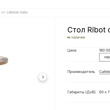
 от cattelan italia
Стол Ribot о
в наличии
Цена
180 0
за
Производитель
Cattela
Габариты (ДхВ)
60 х 