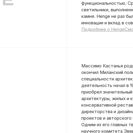
функциональностью. Ср
светильники, выполненн
камня. Henge не раз б
инновации и вклад в со
Подробнее о Henge
Смо
Массимо Кастанья родил
окончил Миланский пол
специальности архите
деятельность начал в 19
приобрел значительный
архитектуры, жилых и 
консервативной реставр
директорства и дизайн
проектов и авторского
Одним из его главных 
научного комитета Эве