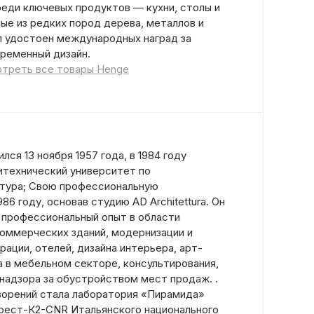
еди ключевых продуктов — кухни, столы и
ые из редких пород дерева, металлов и
ыл удостоен международных наград за
временный дизайн.
треть все товары Henge
ся 13 ноября 1957 года, в 1984 году
итехнический университет по
ктура; Свою профессиональную
86 году, основав студию AD Architettura. Он
 профессиональный опыт в области
коммерческих зданий, модернизации и
ации, отелей, дизайна интерьера, арт-
а в мебельном секторе, консультирования,
 надзора за обустройством мест продаж. .
творений стала лаборатория «Пирамида»
рест-К2-CNR Итальянского национального