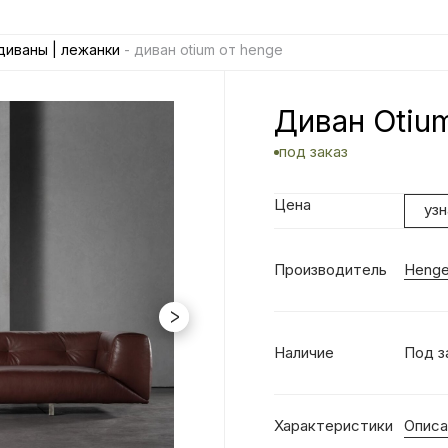
диваны | лежанки
- диван otium от henge
Диван Otiu
под заказ
Цена
уз
Производитель
Heng
Наличие
Под з
Характеристики
Описа