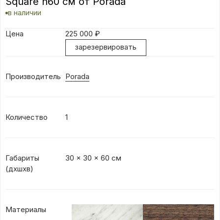
Square h60 см от Porada
в наличии
Цена
225 000
₽
зарезервировать
Производитель
Porada
Количество
1
Габариты
30 x 30 x 60 см
(дxшхв)
Материалы