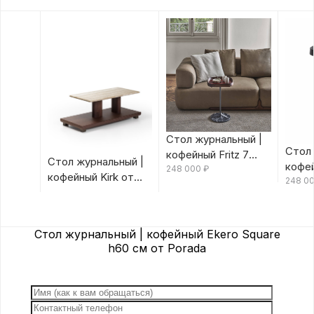
Стол журнальный |
Стол 
кофейный Fritz 7
Стол журнальный |
кофей
Canaletta/Rosso
248 000
₽
кофейный Kirk от
Canal
248 0
Bulgaro от Porada
Porada
Porad
Стол журнальный | кофейный Ekero Square
h60 см от Porada