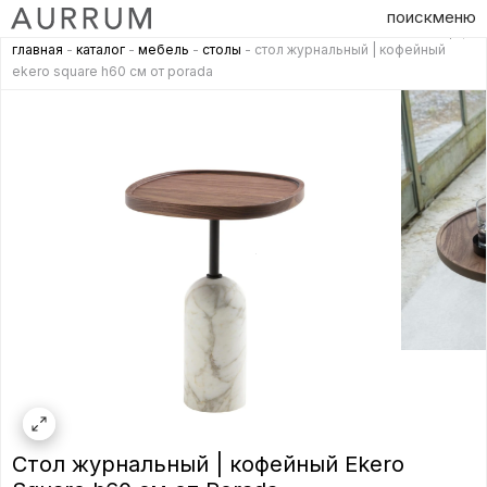
поиск
меню
главная
-
каталог
-
мебель
-
столы
- стол журнальный | кофейный
ekero square h60 см от porada
Стол журнальный | кофейный Ekero