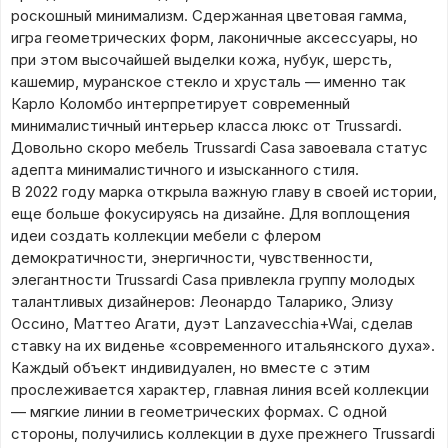
роскошный минимализм.
Сдержанная цветовая гамма,
игра геометрических форм, лаконичные аксессуары, но
при этом высочайшей выделки кожа, нубук, шерсть,
кашемир, муранское стекло и хрусталь — именно так
Карло Коломбо интерпретирует современный
минималистичный интерьер класса люкс от Trussardi.
Довольно скоро мебель Trussardi Casa завоевала статус
адепта минималистичного и изысканного стиля.
В 2022 году марка открыла важную главу в своей истории,
еще больше фокусируясь на дизайне. Для воплощения
идеи создать коллекции мебели с флером
демократичности, энергичности, чувственности,
элегантности Trussardi Casa привлекла группу молодых
талантливых дизайнеров: Леонардо Таларико, Элизу
Оссино, Маттео Агати, дуэт Lanzavecchia+Wai, сделав
ставку на их виденье «современного итальянского духа».
Каждый объект индивидуален, но вместе с этим
прослеживается характер, главная линия всей коллекции
— мягкие линии в геометрических формах. С одной
стороны, получились коллекции в духе прежнего Trussardi