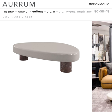
поиск
меню
главная
-
каталог
-
мебель
-
столы
- стол журнальный larry | 80x58x18
см от trussardi casa