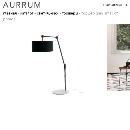
поиск
меню
главная
-
каталог
-
светильники
-
торшеры
- торшер gary small от
porada