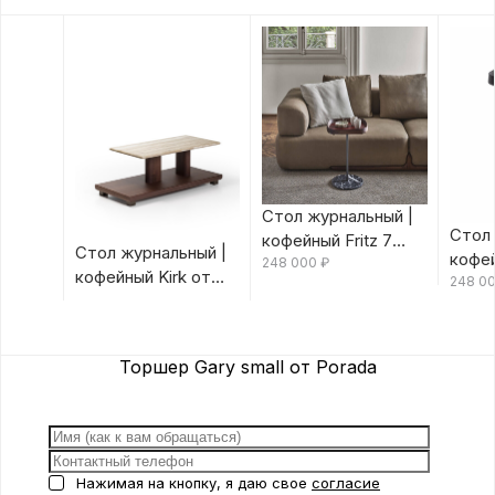
Стол журнальный |
Стол 
кофейный Fritz 7
Стол журнальный |
кофей
Canaletta/Rosso
248 000
₽
кофейный Kirk от
Canal
248 0
Bulgaro от Porada
Porada
Porad
Торшер Gary small от Porada
Нажимая на кнопку, я даю свое
согласие