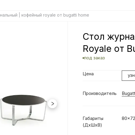
нальный | кофейный royale от bugatti home
Стол журна
Royale от B
под заказ
Цена
уз
Производитель
Bugat
Габариты
80x72
(ДхШxВ)