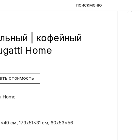
поиск
меню
льный | кофейный
Оп
ugatti Home
Ди
на
пе
нать стоимость
ст
об
ti Home
x40 см, 179x51x31 см, 60x53x56