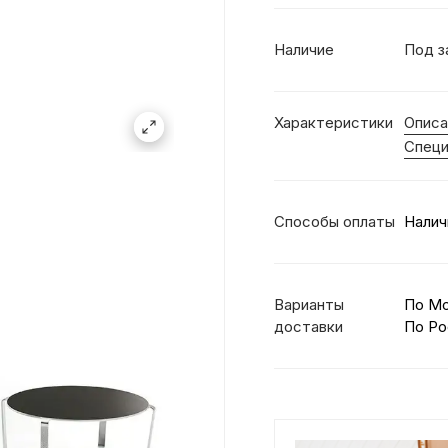
Наличие
Под з
Характеристики
Описа
Специ
Способы оплаты
Налич
Варианты
По М
доставки
По Ро