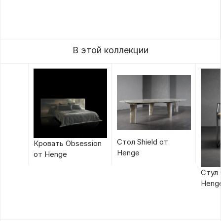
В этой коллекции
Стол Shield от
Кровать Obsession
Henge
от Henge
Стул 
Heng