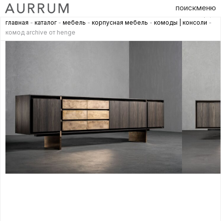
поиск
меню
главная
-
каталог
-
мебель
-
корпусная мебель
-
комоды | консоли
-
комод archive от henge