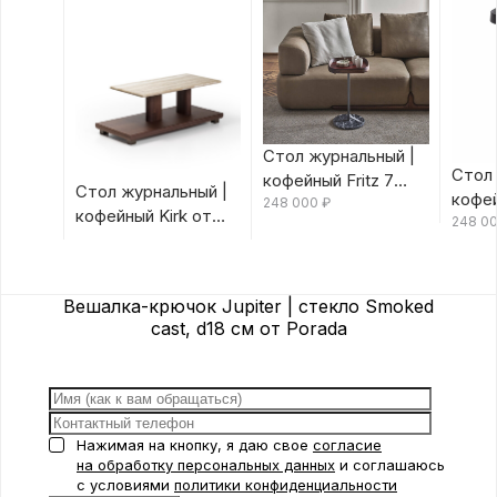
Стол журнальный |
Стол 
кофейный Fritz 7
Стол журнальный |
кофей
Canaletta/Rosso
248 000
₽
кофейный Kirk от
Canal
248 0
Bulgaro от Porada
Porada
Porad
Вешалка-крючок Jupiter | стекло Smoked
cast, d18 см от Porada
Нажимая на кнопку, я даю свое
согласие
на обработку персональных данных
и соглашаюсь
с условиями
политики конфиденциальности