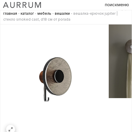
поиск
меню
главная
-
каталог
-
мебель
-
вешалки
- вешалка-крючок jupiter |
стекло smoked cast, d18 см от porada