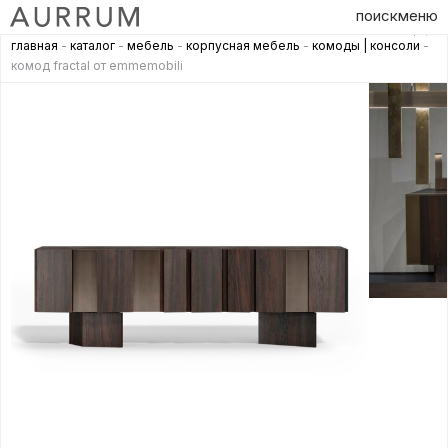
поиск
меню
главная
-
каталог
-
мебель
-
корпусная мебель
-
комоды | консоли
-
комод fractal от emmemobili