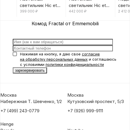
светильник Hic et
светильник Hic et
свети
Nunc 120 см от
399 000
₽
Nunc 80 см от
442 000
₽
от Em
2 412 
Emmemobili
Emmemobili
Комод Fractal от Emmemobili
Нажимая на кнопку, я даю свое
согласие
на обработку персональных данных
и соглашаюсь
с условиями
политики конфиденциальности
Москва
Москва
Набережная Т. Шевченко, 1/2
Кутузовский проспект, 5/3
+7 (499) 243-0779
+7 (926) 999-9111
Henge