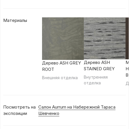
Материалы
М
Дерево ASH
Дерево ASH GREY
H
STAINED GREY
ROOT
B
Внутренняя
Внешняя отделка
отделка
Д
Посмотреть на
Салон Aurrum на Набережной Тараса
экспозиции
Шевченко