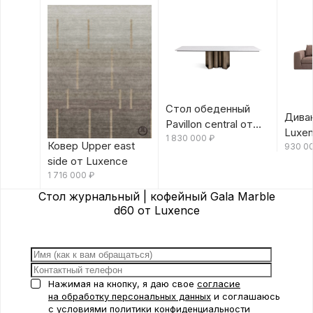
Стол обеденный
Диван
Pavillon central от
Luxe
Luxence
1 830 000
₽
Ковер Upper east
930 0
side от Luxence
1 716 000
₽
Стол журнальный | кофейный Gala Marble
d60 от Luxence
Нажимая на кнопку, я даю свое
согласие
на обработку персональных данных
и соглашаюсь
с условиями
политики конфиденциальности