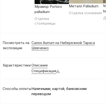
М
Металл Palladium
Мрамор Portoro
b
palladium
Отделка основания
Д
Отделка
столешницы
Посмотреть на
Салон Aurrum на Набережной Тараса
экспозиции
Шевченко
Характеристики
Описание
Спецификация
Способы оплаты
Наличными, картой, банковским
переводом