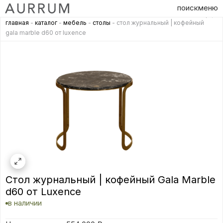
поиск
меню
главная
-
каталог
-
мебель
-
столы
- стол журнальный | кофейный
gala marble d60 от luxence
Стол журнальный | кофейный Gala Marble
d60 от Luxence
в наличии