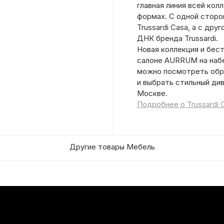
главная линия всей кол
формах. С одной сторо
Trussardi Casa, а с др
ДНК бренда Trussardi.
Новая коллекция и бест
салоне AURRUM на набе
можно посмотреть обра
и выбрать стильный див
Москве.
Подробнее о Trussardi 
Другие товары Мебель