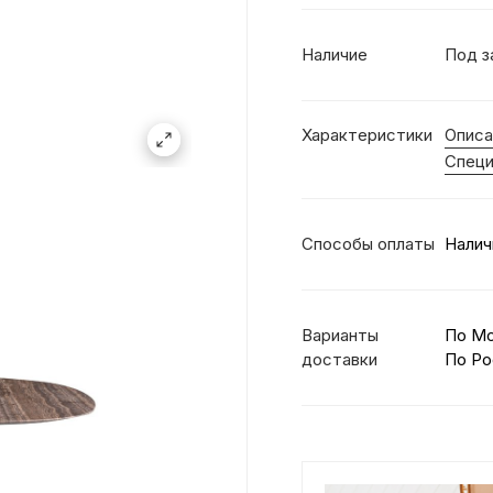
Наличие
Под з
Характеристики
Описа
Специ
Способы оплаты
Налич
Варианты
По М
доставки
По Ро