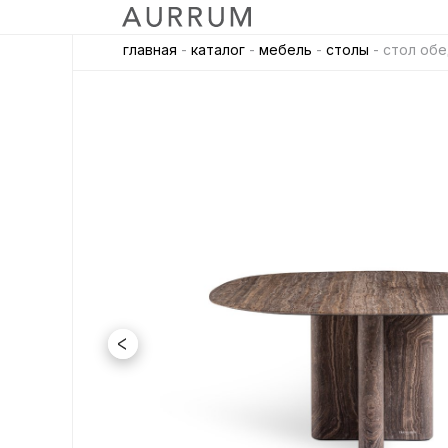
главная
-
каталог
-
мебель
-
столы
- cтол обед