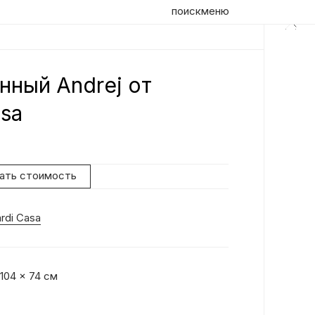
поиск
меню
нный Andrej от
Оп
asa
Сто
по
ск
нать стоимость
об
rdi Casa
 104 x 74 см