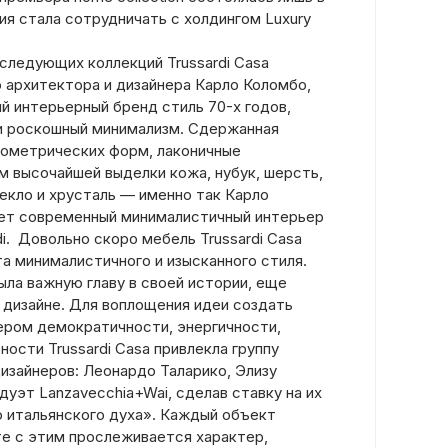
ния стала сотрудничать с холдингом Luxury
оследующих коллекций Trussardi Casa
о архитектора и дизайнера Карло Коломбо,
й интерьерный бренд стиль 70-х годов,
и роскошный минимализм.
Сдержанная
геометрических форм, лаконичные
м высочайшей выделки кожа, нубук, шерсть,
екло и хрусталь — именно так Карло
ет современный минималистичный интерьер
di. Довольно скоро мебель Trussardi Casa
а минималистичного и изысканного стиля.
ыла важную главу в своей истории, еще
 дизайне. Для воплощения идеи создать
ером демократичности, энергичности,
ности Trussardi Casa привлекла группу
изайнеров: Леонардо Таларико, Элизу
дуэт Lanzavecchia+Wai, сделав ставку на их
 итальянского духа».
Каждый объект
те с этим прослеживается характер,