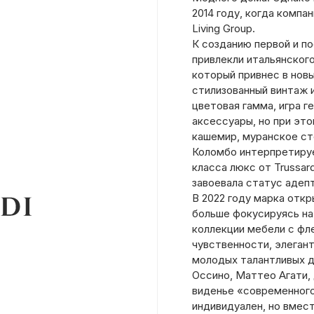
2014 году, когда компа
Living Group.
К созданию первой и п
привлекли итальянског
который привнес в новы
стилизованный винтаж 
цветовая гамма, игра 
аксессуары, но при это
кашемир, муранское ст
Коломбо интерпретиру
класса люкс от Trussar
завоевала статус адепт
В 2022 году марка откр
больше фокусируясь на
коллекции мебели с фл
чувственности, элегант
молодых талантливых д
Оссино, Маттео Агати, 
виденье «современного
индивидуален, но вмес