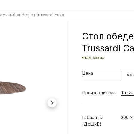
енный andrej от trussardi casa
Cтол обеде
Trussardi C
под заказ
Цена
уз
Производитель
Trussa
Габариты
200 x
(ДхШхВ)