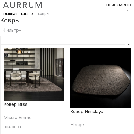
поиск
меню
главная
-
каталог
- ковры
Ковры
Фильтр
Ковер Bliss
Ковер Himalaya
Misura Emme
Henge
334 000
₽