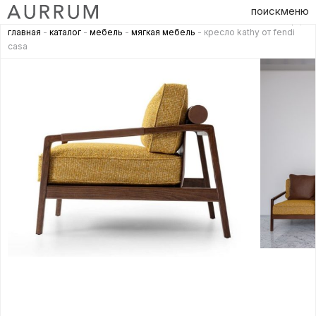
поиск
меню
главная
-
каталог
-
мебель
-
мягкая мебель
- кресло kathy от fendi
casa