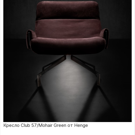
Кресло Club 57/Mohair Green от Henge