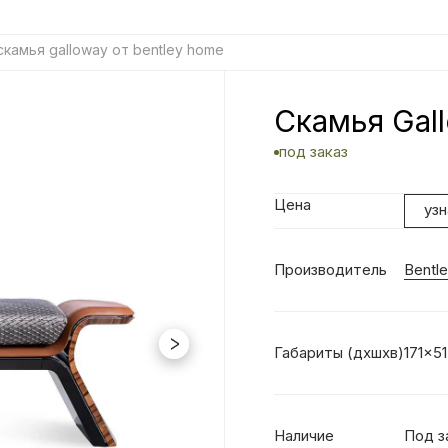
скамья galloway от bentley home
Скамья Gal
под заказ
Цена
уз
Производитель
Bentl
Габариты (дхшхв)
171x5
Наличие
Под з