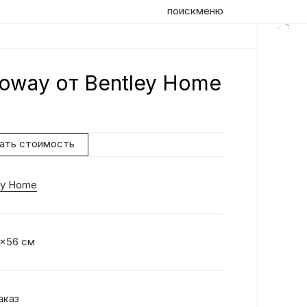
поиск
меню
loway от Bentley Home
нать стоимость
ey Home
1x56 см
аказ