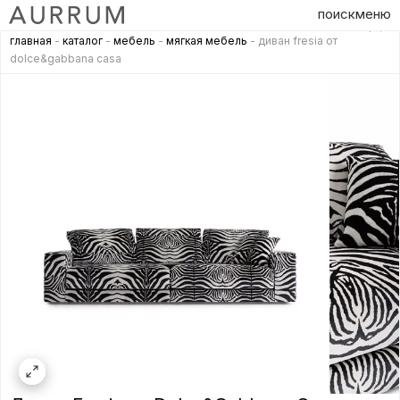
поиск
меню
главная
-
каталог
-
мебель
-
мягкая мебель
- диван fresia от
dolce&gabbana casa