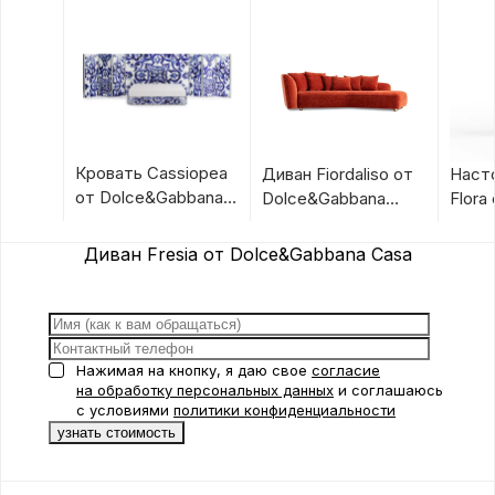
Кровать Cassiopea
Диван Fiordaliso от
Наст
от Dolce&Gabbana
Dolce&Gabbana
Flora
Casa
Casa
Dolc
Casa
Диван Fresia от Dolce&Gabbana Casa
Нажимая на кнопку, я даю свое
согласие
на обработку персональных данных
и соглашаюсь
с условиями
политики конфиденциальности