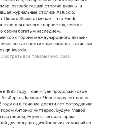
Лемэр, разработавший строгие диваны, и
авшая журнальные столики Astuccio.
 Dimore Studio отмечает, что Fendi
нство для полного творчества, всегда
со своим богатым наследием.
ния со стороны международного дизайн-
очисленные престижные награды, такие как
Design Awards.
a
Смотреть все товары Fendi Casa
 в 1995 году, Тоан Нгуен продолжил свое
у Альберто Льеворе. Через пару лет после
6 году он в течение десяти лет сотрудничал
ктором Антонио Читтерио. Будучи главой
и партнером, Нгуен стал соавтором
ций для ведущих дизайнерских компаний по