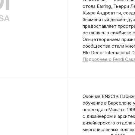
стола Earring, Тьерри 
Кьяра Андреатти, созд
Знаменитый дизайн-дуэт
предоставляет простра
оставаясь в симбиозе 
Олицетворением призна
сообщества стали мног
Elle Decor International 
Подробнее о Fendi Cas
Окончив ENSCI в Париже
обучение в Барселоне 
переезда в Милан в 199
с дизайнером и архите
дизайнерского отдела 
многочисленных коллек