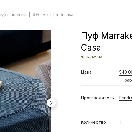
пуф marrakesh | d95 см от fendi casa
Пуф Marrake
Casa
в наличии
Цена
540 
за
Производитель
Fendi
Количество
1