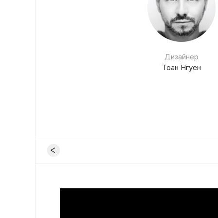
Дизайнер
Тоан Нгуен