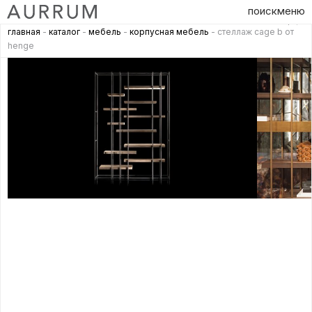
поиск
меню
главная
-
каталог
-
мебель
-
корпусная мебель
- стеллаж cage b от
henge