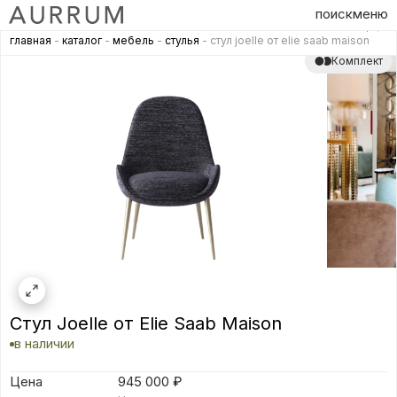
поиск
меню
главная
-
каталог
-
мебель
-
стулья
- стул joelle от elie saab maison
Комплект
Стул Joelle от Elie Saab Maison
в наличии
Цена
945 000
₽