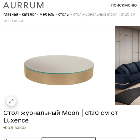
поиск
меню
главная
-
каталог
-
мебель
-
столы
- стол журнальный moon | d120 см
от luxence
Стол журнальный Moon | d120 см от
Luxence
под заказ