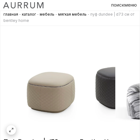
поиск
меню
главная
-
каталог
-
мебель
-
мягкая мебель
- пуф dundee | d73 см от
bentley home