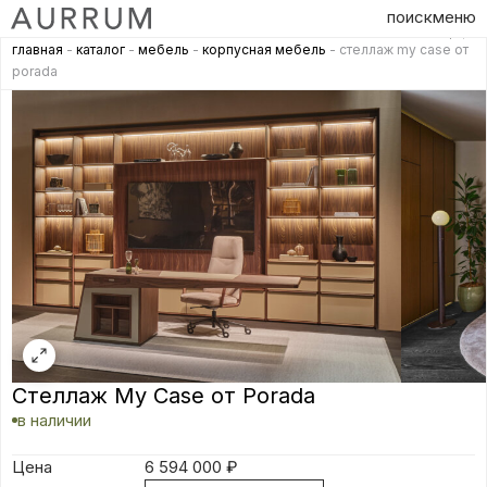
поиск
меню
главная
-
каталог
-
мебель
-
корпусная мебель
- стеллаж my case от
porada
Стеллаж My Case от Porada
в наличии
Цена
6 594 000
₽