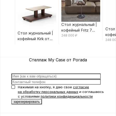
Стол журнальный |
Стол 
кофейный Fritz 7
Стол журнальный |
кофей
Canaletta/Rosso
248 000
₽
кофейный Kirk от
Canal
248 0
Bulgaro от Porada
Porada
Porad
Стеллаж My Case от Porada
Нажимая на кнопку, я даю свое
согласие
на обработку персональных данных
и соглашаюсь
с условиями
политики конфиденциальности