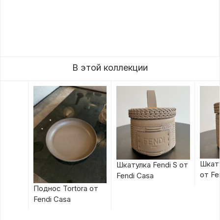
В этой коллекции
Шкату
Шкатулка Fendi S от
от Fe
Fendi Casa
Поднос Tortora от
Fendi Casa