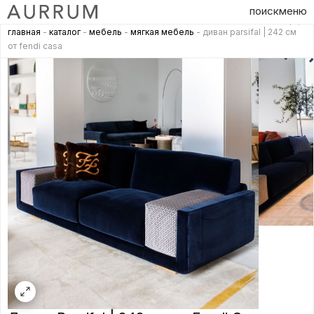
поиск
меню
главная
-
каталог
-
мебель
-
мягкая мебель
- диван parsifal | 242 см
от fendi casa