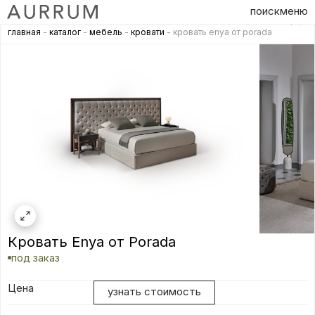
поиск
меню
главная
-
каталог
-
мебель
-
кровати
- кровать enya от porada
Кровать Enya от Porada
под заказ
Цена
узнать стоимость