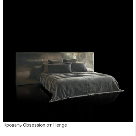
Кровать Obsession от Henge