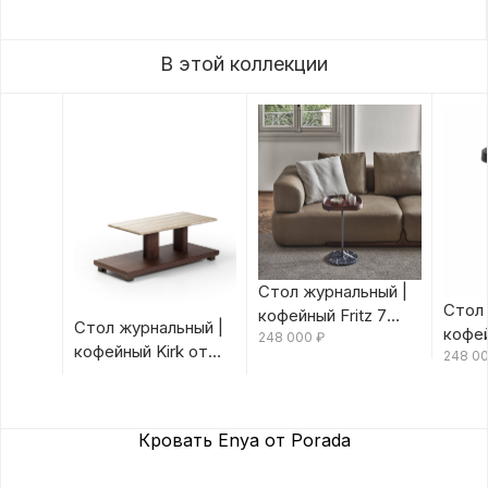
В этой коллекции
Стол журнальный |
Стол 
кофейный Fritz 7
Стол журнальный |
кофей
Canaletta/Rosso
248 000
₽
кофейный Kirk от
Canal
248 0
Bulgaro от Porada
Porada
Porad
Кровать Enya от Porada