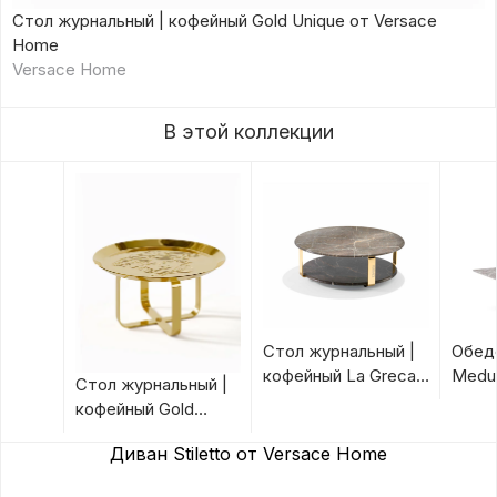
Стол журнальный | кофейный Gold Unique от Versace
Home
Versace Home
В этой коллекции
Стол журнальный |
Обед
кофейный La Greca
Medus
Стол журнальный |
от Versace Home
Hom
кофейный Gold
Unique от Versace
Диван Stiletto от Versace Home
Home