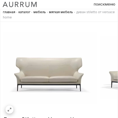
поиск
меню
главная
-
каталог
-
мебель
-
мягкая мебель
- диван stiletto от versace
home