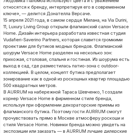
Людовика Паломба используют цвета и с уважением
относятся к бренду, интерпретируя его в современном
ключе», — делится Донателла Версаче.
15 апреля 2021 года, в самом сердце Милана, на Via Durini,
11, Luxury Living Group открыли флагманский салон Versace
Home. Дизайн интерьера разработала известная студия
Vudafieri-Saverino Partners, которая славится громкими
проектами для бутиков модных брендов. Флагманский
шоурум Versace Home разделен на несколько зон:
прихожая, столовая, спальня и гостиная. Из шоурума есть
выход в сад, где разместилась патио-зона с outdoor-
коллекцией. В целом, концепт бутика предполагает
зонирование как в одной из роскошных квартир площадью
500 квадратных метров.
В AURRUM на набережной Тараса Шевченко, 1 создали
корнер Versace Home в фирменном стиле бренда,
используя при оформлении декораторские приемы из
флагманского бутика. Поэтому гости AURRUM смогут
прочувствовать прямо в Москве атмосферу роскоши и
стиля Versace Home. Новинки бренда можно увидеть на
экспозиции или заказать — в AURRUM лучшие дилерские