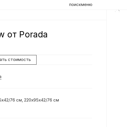
поиск
меню
w от Porada
Оп
Ди
на
нать стоимость
Por
до
a
Ха
по
Об
ко
5х42/76 см, 220х95х42/76 см