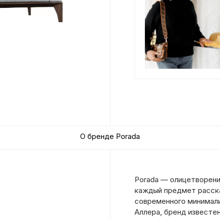
О бренде Porada
Porada — олицетворени
каждый предмет расск
современного минимали
Аллера, бренд известе