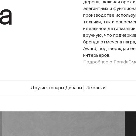
дерева, включая орех и
элегантных и функцион
производстве использ
техники, так и соврем
идеальной детализации
вручную, что подчерки
бренда отмечена наград
Award, подтверждая её
интерьеров.
Подробнее о Porada
Смо
Другие товары Диваны | Лежанки