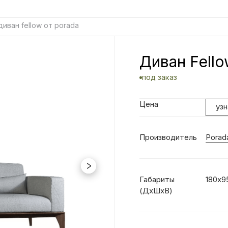
диван fellow от porada
Диван Fello
под заказ
Цена
уз
Производитель
Porad
Габариты
180х9
(ДхШхВ)