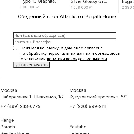
Type_13 Graphite
Silver Glossy от
Bugat
Glossy от Bugatti
800 000
₽
Bugatti Home
1 059 000
₽
2 396
Home
Обеденный стол Atlantic от Bugatti Home
Нажимая на кнопку, я даю свое
согласие
на обработку персональных данных
и соглашаюсь
с условиями
политики конфиденциальности
Москва
Москва
Набережная Т. Шевченко, 1/2
Кутузовский проспект, 5/3
+7 (499) 243-0779
+7 (926) 999-9111
Henge
Porada
Youtube
Bentley Home
Telegram