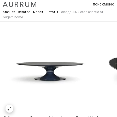
поиск
меню
главная
-
каталог
-
мебель
-
столы
- обеденный стол atlantic от
bugatti home