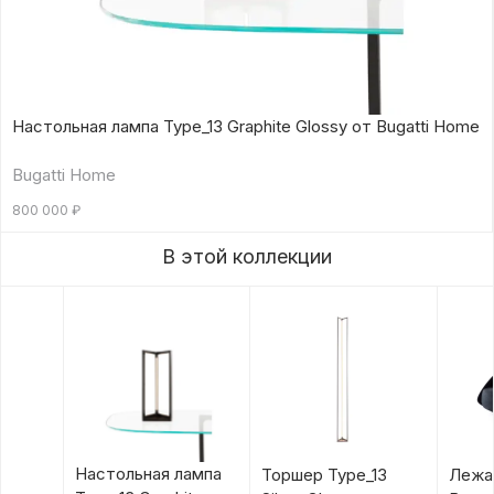
Настольная лампа Type_13 Graphite Glossy от Bugatti Home
Bugatti Home
800 000
₽
В этой коллекции
Настольная лампа
Торшер Type_13
Лежан