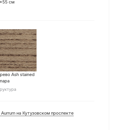
x55 см
рево Ash stained
napa
руктура
 Aurrum на Кутузовском проспекте