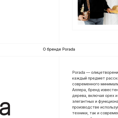
О бренде Porada
Porada — олицетворени
каждый предмет расск
современного минимали
Аллера, бренд известе
дерева, включая орех и
элегантных и функцион
производстве использ
техники, так и соврем