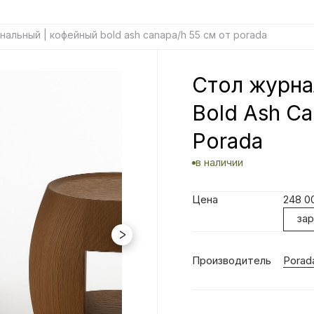
нальный | кофейный bold ash canapa/h 55 см от porada
Стол журна
Bold Ash Ca
Porada
в наличии
Цена
248 0
за
Производитель
Porad