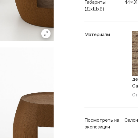
Габариты
44x31
(ДхШхВ)
Материалы
де
Ca
Ст
Посмотреть на
Салон
экспозиции