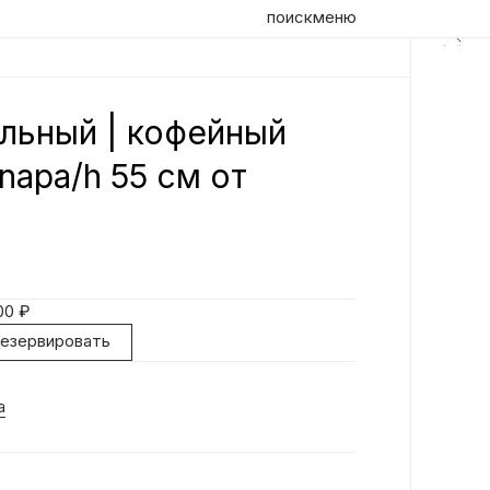
поиск
меню
льный | кофейный
Оп
napa/h 55 см от
Bo
фу
яс
От
ди
00
₽
на
резервировать
ст
де
де
a
не