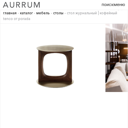
поиск
меню
главная
-
каталог
-
мебель
-
столы
- стол журнальный | кофейный
tenco от porada