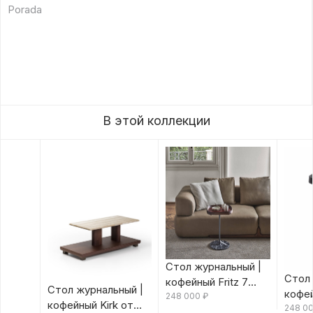
Porada
В этой коллекции
Стол журнальный |
Стол 
кофейный Fritz 7
Стол журнальный |
кофей
Canaletta/Rosso
248 000
₽
кофейный Kirk от
Canal
248 0
Bulgaro от Porada