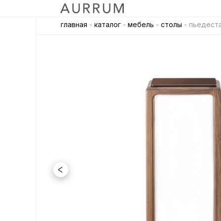
главная
-
каталог
-
мебель
-
столы
- пьедестал