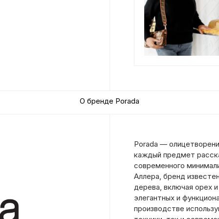
О бренде Porada
Porada — олицетворени
каждый предмет расск
современного минимали
Аллера, бренд известе
дерева, включая орех и
элегантных и функцион
производстве использ