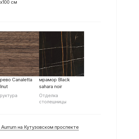
см
х100 см
рево Canaletta
мрамор Black
lnut
sahara noir
руктура
Отделка
столешницы
 Aurrum на Кутузовском проспекте