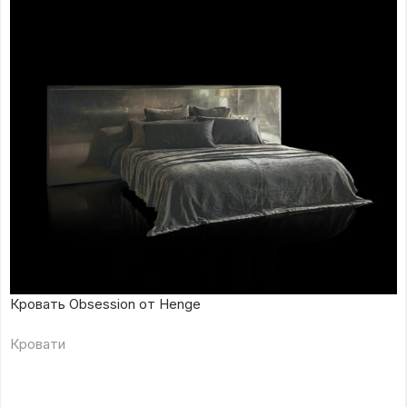
Кровать Obsession от Henge
Кровати