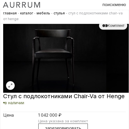
поиск
меню
главная
-
каталог
-
мебель
-
стулья
- стул с подлокотниками chair-va
от henge
Комплект
Стул с подлокотниками Chair-Va от Henge
в наличии
Цена
1 042 000
₽
Цена указана за комплект
зарезервировать