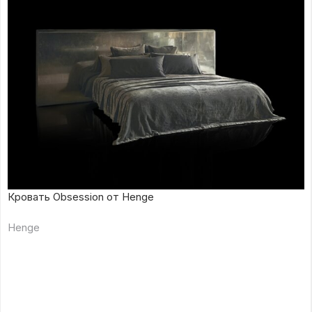
Кровать Obsession от Henge
Henge