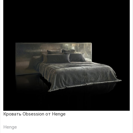
Кровать Obsession от Henge
Henge