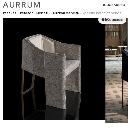
поиск
меню
главная
-
каталог
-
мебель
-
мягкая мебель
- кресло ketch от henge
Комплект